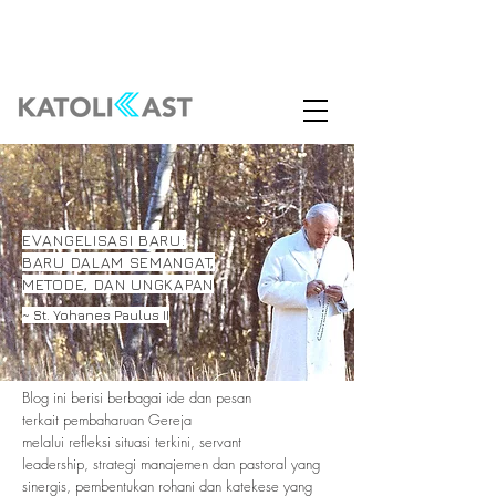
EVANGELISASI BARU:
BARU DALAM SEMANGAT,
METODE, DAN UNGKAPAN
~ St. Yohanes Paulus II
Blog ini berisi berbagai ide dan pesan
terkait pembaharuan Gereja
melalui refleksi situasi terkini, servant
leadership, strategi manajemen dan pastoral yang
sinergis,
pembentukan rohani dan katekese yang