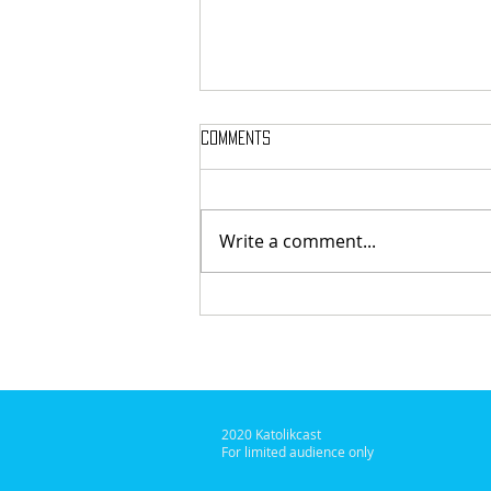
Comments
Akui Identitasmu
Write a comment...
2020 Katolikcast
For limited audience only