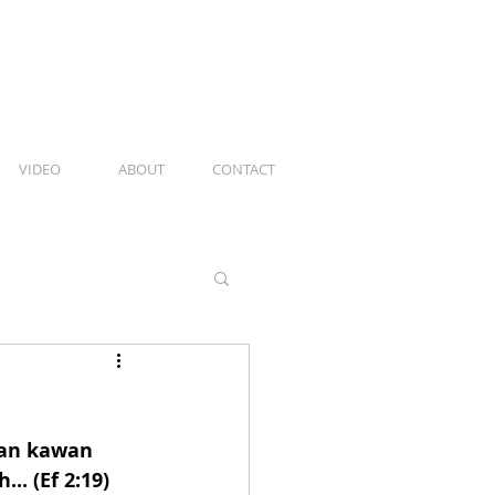
VIDEO
ABOUT
CONTACT
an kawan 
. (Ef 2:19)