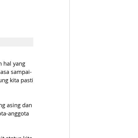
n hal yang 
iasa sampai-
ng kita pasti 
ng asing dan 
ta-anggota 