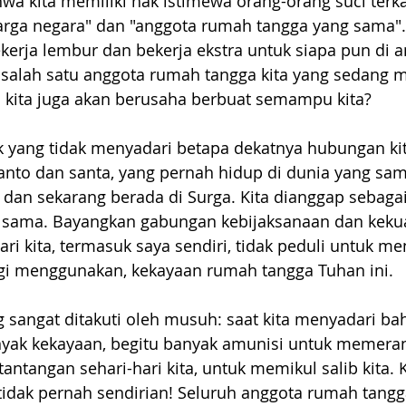
wa kita memiliki hak istimewa orang-orang suci terkai
rga negara" dan "anggota rumah tangga yang sama".
erja lembur dan bekerja ekstra untuk siapa pun di an
 salah satu anggota rumah tangga kita yang sedang 
h kita juga akan berusaha berbuat semampu kita?
 yang tidak menyadari betapa dekatnya hubungan ki
anto dan santa, yang pernah hidup di dunia yang sam
 dan sekarang berada di Surga. Kita dianggap sebaga
 sama. Bayangkan gabungan kebijaksanaan dan kekua
i kita, termasuk saya sendiri, tidak peduli untuk me
gi menggunakan, kekayaan rumah tangga Tuhan ini.
 sangat ditakuti oleh musuh: saat kita menyadari bah
nyak kekayaan, begitu banyak amunisi untuk memeran
ntangan sehari-hari kita, untuk memikul salib kita. 
tidak pernah sendirian! Seluruh anggota rumah tangg