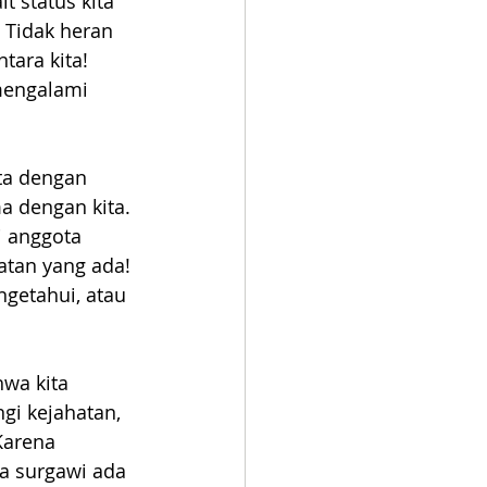
t status kita 
 Tidak heran 
tara kita! 
mengalami 
ta dengan 
a dengan kita. 
i anggota 
tan yang ada! 
ngetahui, atau 
wa kita 
gi kejahatan, 
Karena 
a surgawi ada 