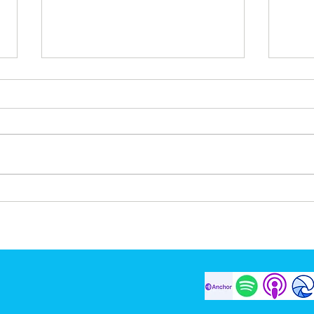
Own Your Identity
Selal
Nya