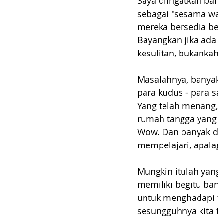
Saya diingatkan bah
sebagai "sesama wa
mereka bersedia bek
Bayangkan jika ada
kesulitan, bukanka
Masalahnya, banyak
para kudus - para s
Yang telah menang,
rumah tangga yang
Wow. Dan banyak dar
mempelajari, apala
Mungkin itulah yang
memiliki begitu ba
untuk menghadapi ta
sesungguhnya kita 